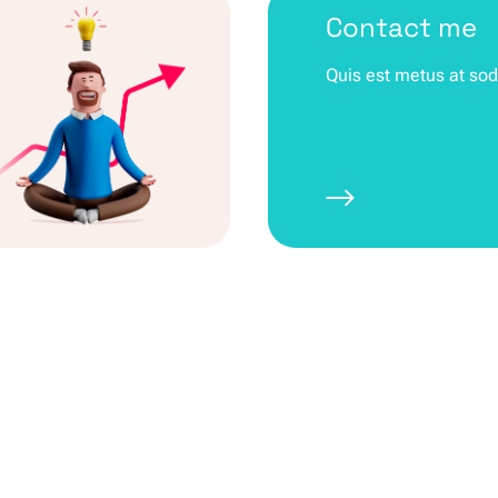
Contact me
Quis est metus at sod