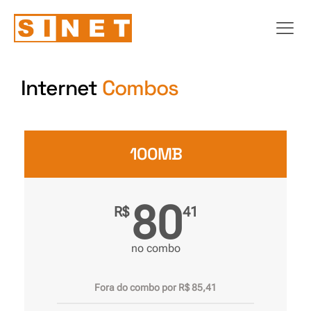
Internet
Combos
Viva o
100MB
melhor do
mundo
DIGITAL
80
R$
41
no combo
Fale Conosco
arrow_forward
Fora do combo por R$ 85,41