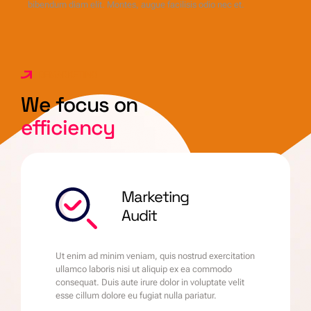
bibendum diam elit. Montes, augue facilisis odio nec et.
BEMARKETING
We focus on
efficiency
Marketing
Audit
Ut enim ad minim veniam, quis nostrud exercitation
ullamco laboris nisi ut aliquip ex ea commodo
consequat. Duis aute irure dolor in voluptate velit
esse cillum dolore eu fugiat nulla pariatur.