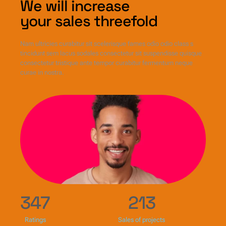
We will increase
your sales threefold
Nam ultricies curabitur sit scelerisque fames odio odio class s
tincidunt sem lacus sodales consectetur sit suspendisse quisque
consectetur tristique ante tempor curabitur fermentum neque
curae in nostra.
347
213
Ratings
Sales of projects