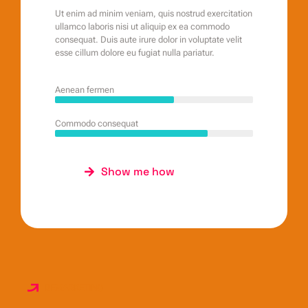
Ut enim ad minim veniam, quis nostrud exercitation
ullamco laboris nisi ut aliquip ex ea commodo
consequat. Duis aute irure dolor in voluptate velit
esse cillum dolore eu fugiat nulla pariatur.
Aenean fermen
Commodo consequat
Show me how
BEMARKETING