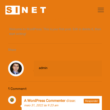
Published by
admin
on
maio 31, 2022
Welcome to WordPress. This is your first post. Edit or delete it, then
start writing!
Share
1
admin
1 Comment
A WordPress Commenter
disse:
Responder
maio 31, 2022 às 9:23 am