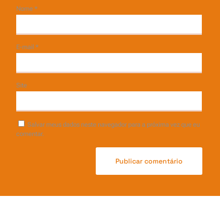
Nome
*
E-mail
*
Site
Salvar meus dados neste navegador para a próxima vez que eu
comentar.